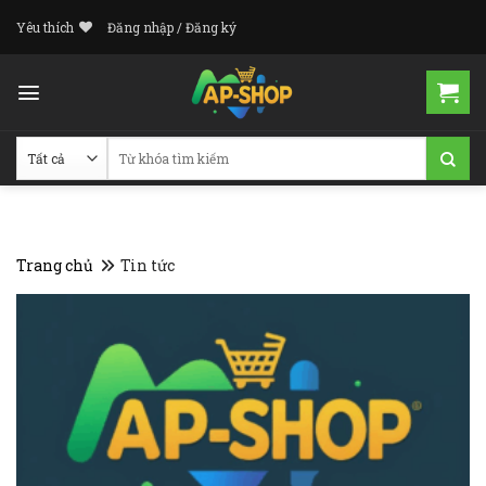
Skip
Yêu thích
Đăng nhập / Đăng ký
to
content
Tìm
kiếm:
Trang chủ
Tin tức