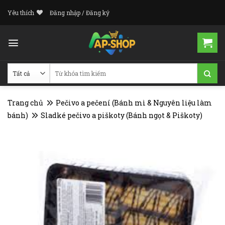
Skip
Yêu thích
Đăng nhập / Đăng ký
to
content
Tìm
kiếm:
Trang chủ
Pečivo a pečení (Bánh mì & Nguyên liệu làm
bánh)
Sladké pečivo a piškoty (Bánh ngọt & Piškoty)