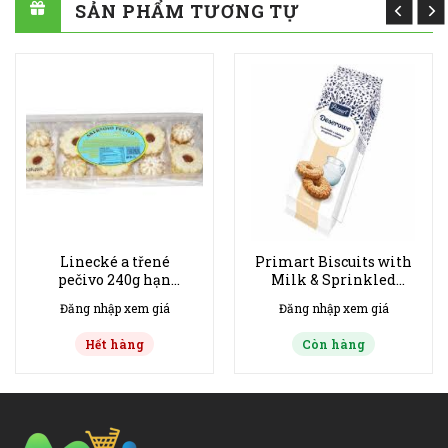
SẢN PHẨM TƯƠNG TỰ
Linecké a třené
Primart Biscuits with
pečivo 240g hạn
Milk & Sprinkled
20/8/2026
Sugar 200 g hạn
Đăng nhập xem giá
Đăng nhập xem giá
10/10/2026
Hết hàng
Còn hàng