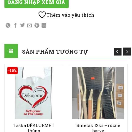
ĐĂNG NHẬP XEM GIÁ
Thêm vào yêu thích
SẢN PHẨM TƯƠNG TỰ
-10%
Taška DĚKUJEME 1
Smeták 12ks – různé
thùng
barvy