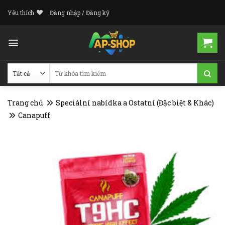
Skip
Yêu thích
Đăng nhập / Đăng ký
to
content
Tìm
kiếm:
Trang chủ
Speciální nabídka a Ostatní (Đặc biệt & Khác)
Canapuff