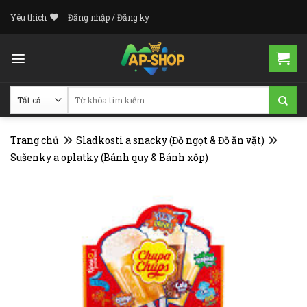
Skip
Yêu thích
Đăng nhập / Đăng ký
to
content
Tìm
kiếm:
Trang chủ
Sladkosti a snacky (Đồ ngọt & Đồ ăn vặt)
Sušenky a oplatky (Bánh quy & Bánh xốp)