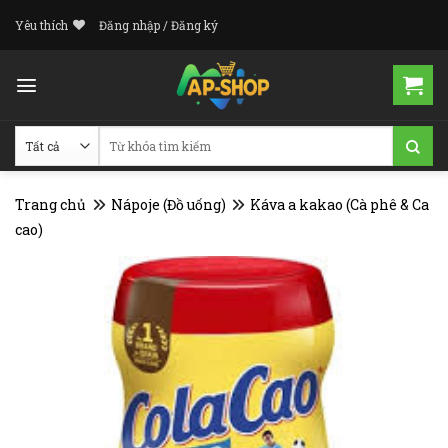
Skip
Yêu thích
Đăng nhập / Đăng ký
to
content
Tìm
kiếm:
Trang chủ
Nápoje (Đồ uống)
Káva a kakao (Cà phê & Ca
cao)