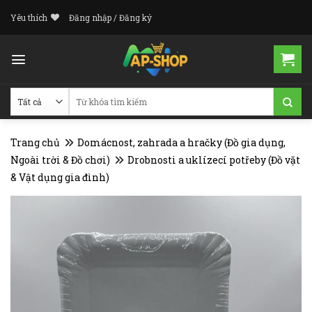
Skip
Yêu thích
Đăng nhập / Đăng ký
to
content
Tìm
kiếm:
Trang chủ
Domácnost, zahrada a hračky (Đồ gia dụng,
Ngoài trời & Đồ chơi)
Drobnosti a uklízecí potřeby (Đồ vặt
& Vật dụng gia đình)