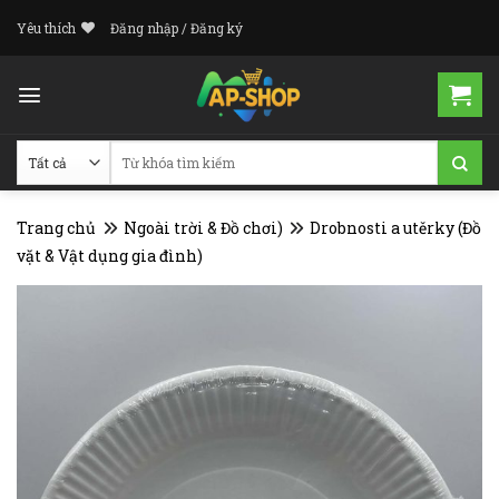
Skip
Yêu thích
Đăng nhập / Đăng ký
to
content
Tìm
kiếm:
Trang chủ
Ngoài trời & Đồ chơi)
Drobnosti a utěrky (Đồ
vặt & Vật dụng gia đình)