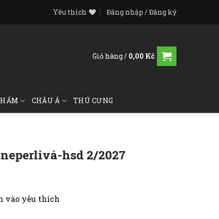
Yêu thích
Đăng nhập / Đăng ký
Giỏ hàng /
0,00
Kč
[fibosearch]
PHẨM
CHÂU Á
THÚ CƯNG
 neperlivá-hsd 2/2027
 vào yêu thích