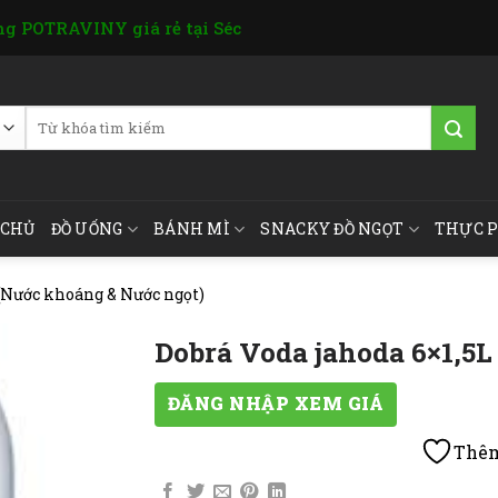
g POTRAVINY giá rẻ tại Séc
Tìm
kiếm:
 CHỦ
ĐỒ UỐNG
BÁNH MÌ
SNACKY ĐỒ NGỌT
THỰC 
(Nước khoáng & Nước ngọt)
Dobrá Voda jahoda 6×1,5L
ĐĂNG NHẬP XEM GIÁ
Thêm