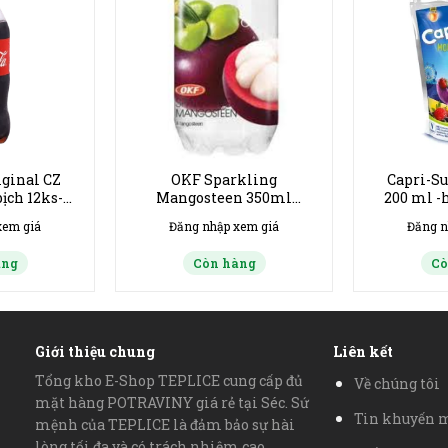
iginal CZ
OKF Sparkling
Capri-S
ịch 12ks-
Mangosteen 350ml
200 ml -
1/2026
thùng 24ks hạn 6/2027
xem giá
Đăng nhập xem giá
Đăng n
àng
Còn hàng
Cò
Giới thiệu chung
Liên kết
Tổng kho E-Shop TEPLICE cung cấp đủ
Về chúng tôi
mặt hàng POTRAVINY giá rẻ tại Séc. Sứ
Tin khuyến 
mệnh của TEPLICE là đảm bảo sự hài
lòng tối đa và có trách nhiệm cao