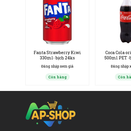
alina
Fanta Strawberry Kiwi
Coca Cola or
ks
330ml- bịch 24ks
500ml PET -b
hsd 20/1
giá
Đăng nhập xem giá
Đăng nhập 
Còn hàng
Còn h