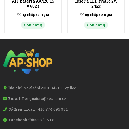
AiT bateria AA/R6 1.5
Laser a LED světlo 2v1
v 60ks
24ks
Đăng nhập xem giá
Đăng nhập xem giá
Còn hàng
Còn hàng
Địa chỉ:
Nakladni 2018 , 415 01 Teplice
Email:
Dongnatsro@seznam.cz
Số điện thoại:
+420 774 096 982
Facebook:
Đồng Nát S.r.o