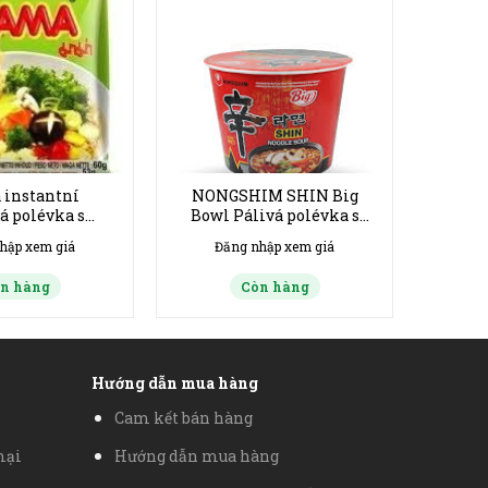
instantní
NONGSHIM SHIN Big
á polévka s
Bowl Pálivá polévka s
 příchutí 60gr
nudlemi 114g
hập xem giá
Đăng nhập xem giá
n hàng
Còn hàng
Hướng dẫn mua hàng
Cam kết bán hàng
mại
Hướng dẫn mua hàng