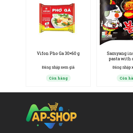
icy
Vifon Pho Ga 30×60 g
Samyang ins
0x140g
pasta with
6
flavor 140 g h
giá
Đăng nhập xem giá
Đăng nhập 
thùng 
Còn hàng
Còn h