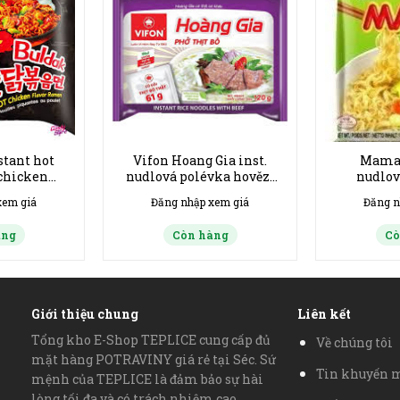
tant hot
Vifon Hoang Gia inst.
Mama 
 chicken
nudlová polévka hovězí
nudlov
ạn 11/2026-
Pho Bo 120g han 4/2027
zeleninova
xem giá
Đăng nhập xem giá
Đăng n
40ks
àng
Còn hàng
Cò
Giới thiệu chung
Liên kết
Tổng kho E-Shop TEPLICE cung cấp đủ
Về chúng tôi
mặt hàng POTRAVINY giá rẻ tại Séc. Sứ
Tin khuyến 
mệnh của TEPLICE là đảm bảo sự hài
lòng tối đa và có trách nhiệm cao