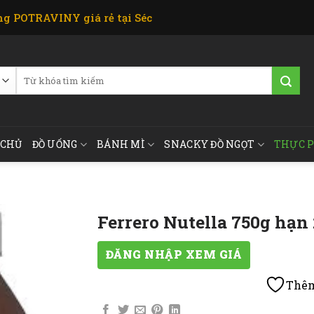
g POTRAVINY giá rẻ tại Séc
Tìm
kiếm:
 CHỦ
ĐỒ UỐNG
BÁNH MÌ
SNACKY ĐỒ NGỌT
THỰC 
Ferrero Nutella 750g hạn
ĐĂNG NHẬP XEM GIÁ
Thêm