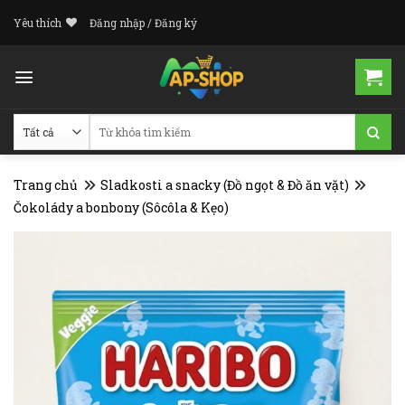
Skip
Yêu thích
Đăng nhập / Đăng ký
to
content
Tìm
kiếm:
Trang chủ
Sladkosti a snacky (Đồ ngọt & Đồ ăn vặt)
Čokolády a bonbony (Sôcôla & Kẹo)