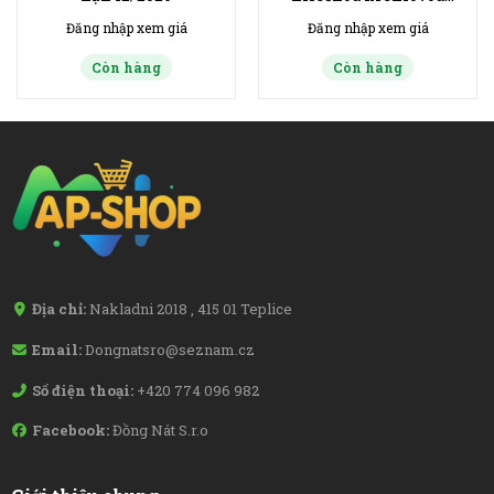
náplní v kakaové
Đăng nhập xem giá
Đăng nhập xem giá
polevě 50g
Còn hàng
Còn hàng
Địa chỉ:
Nakladni 2018 , 415 01 Teplice
Email:
Dongnatsro@seznam.cz
Số điện thoại:
+420 774 096 982
Facebook:
Đồng Nát S.r.o