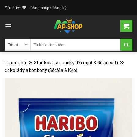
Skip
Yêu thích
Đăng nhập / Đăng ký
to
content
Tìm
kiếm:
Trang chủ
Sladkosti a snacky (Đồ ngọt & Đồ ăn vặt)
Čokolády a bonbony (Sôcôla & Kẹo)