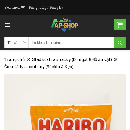
Skip
Yêu thích
Đăng nhập / Đăng ký
to
content
Tìm
kiếm:
Trang chủ
Sladkosti a snacky (Đồ ngọt & Đồ ăn vặt)
Čokolády a bonbony (Sôcôla & Kẹo)