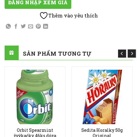
ĐĂNG NHẬP XEM GIÁ
Thêm vào yêu thích
SẢN PHẨM TƯƠNG TỰ
Orbit Spearmint
Sedita Horalky 50g
žvýkačky 46ks dóza
Original