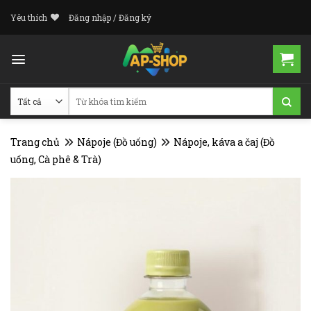
Skip
Yêu thích
Đăng nhập / Đăng ký
to
content
Tìm
kiếm:
Trang chủ
Nápoje (Đồ uống)
Nápoje, káva a čaj (Đồ
uống, Cà phê & Trà)