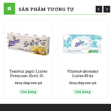
SẢN PHẨM TƯƠNG TỰ
Toaletní papír Linteo
Vlhčené ubrousky
Premium 10rolí 15m
Linteo 80 ks
3vrstvý bavlníková
Đăng nhập xem giá
Đăng nhập xem giá
parfemace- bịch 7ks
Còn hàng
Còn hàng