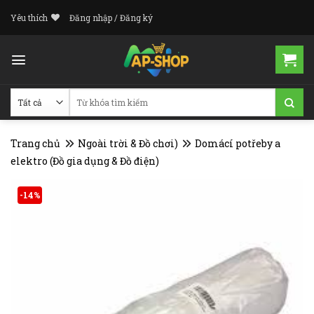
Skip
Yêu thích
Đăng nhập / Đăng ký
to
content
Tìm
kiếm:
Trang chủ
Ngoài trời & Đồ chơi)
Domácí potřeby a
elektro (Đồ gia dụng & Đồ điện)
-14%