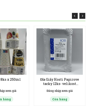
 8ks x 250ml
Đĩa Giấy Hosti Papirove
tacky 12ks- velikost
11x17cm
hập xem giá
Đăng nhập xem giá
n hàng
Còn hàng