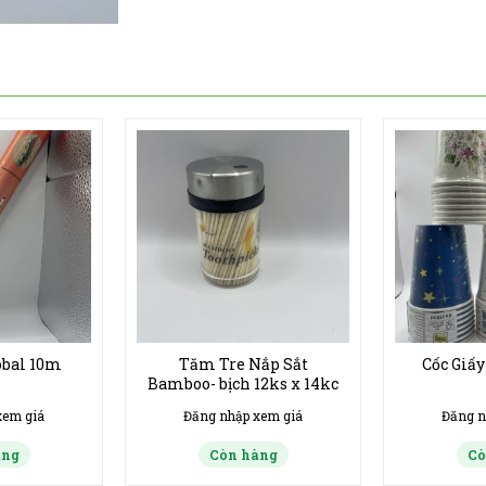
obal 10m
Tăm Tre Nắp Sắt
Cốc Giấy
Bamboo- bịch 12ks x 14kc
xem giá
Đăng nhập xem giá
Đăng n
àng
Còn hàng
Cò