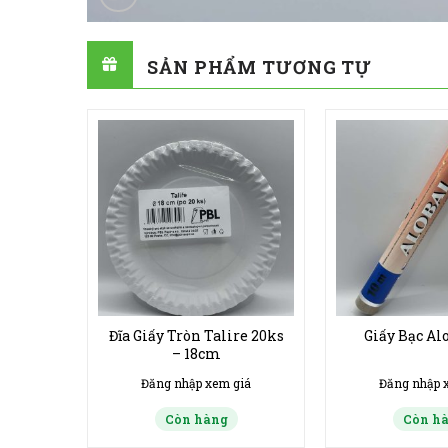
SẢN PHẨM TƯƠNG TỰ
y na
Đĩa Giấy Tròn Talire 20ks
Giấy Bạc Al
hùng 20
– 18cm
giá
Đăng nhập xem giá
Đăng nhập 
Còn hàng
Còn h