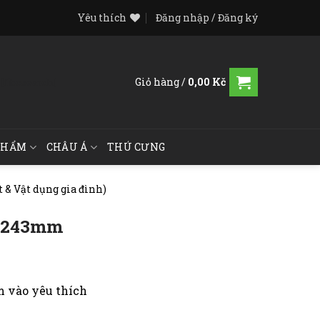
Yêu thích
Đăng nhập / Đăng ký
Giỏ hàng /
0,00
Kč
[fibosearch]
PHẨM
CHÂU Á
THÚ CƯNG
t & Vật dụng gia đình)
1x243mm
 vào yêu thích