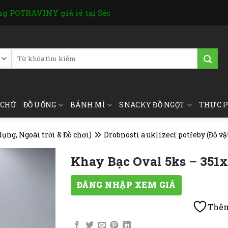
g POTRAVINY giá rẻ tại Séc
Tìm
kiếm:
 CHỦ
ĐỒ UỐNG
BÁNH MÌ
SNACKY ĐỒ NGỌT
THỰC 
ụng, Ngoài trời & Đồ chơi)
Drobnosti a uklízecí potřeby (Đồ vặ
Khay Bạc Oval 5ks – 35
ĐĂNG NHẬP XEM GIÁ
Thêm