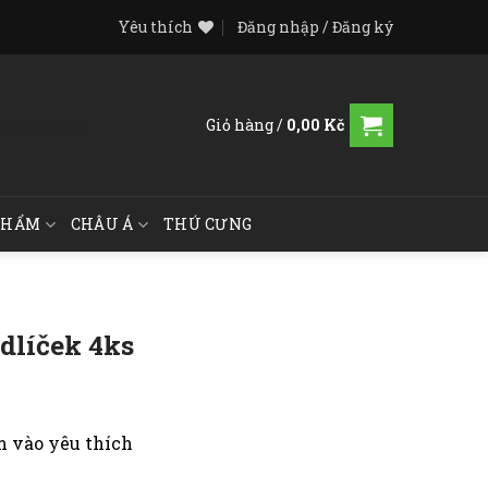
Yêu thích
Đăng nhập / Đăng ký
Giỏ hàng /
0,00
Kč
[fibosearch]
PHẨM
CHÂU Á
THÚ CƯNG
dlíček 4ks
 vào yêu thích