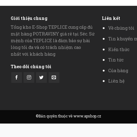
Giới thiệu chung
Liên kết
Tổng kho E-Shop TEPLICE cung cấp đủ
Về chúng tôi
mặt hàng POTRAVINY giá rẻ tại Séc. Sứ
Tin khuyến 
mệnh của TEPLICE là đảm bảo sự hài
lòng tối đa và có trách nhiệm cao
Kiến thức
nhất với khách hàng
Tin tức
Theo dõi chúng tôi
Của hàng
Liên hệ
©Bản quyền thuộc về www.apshop.cz