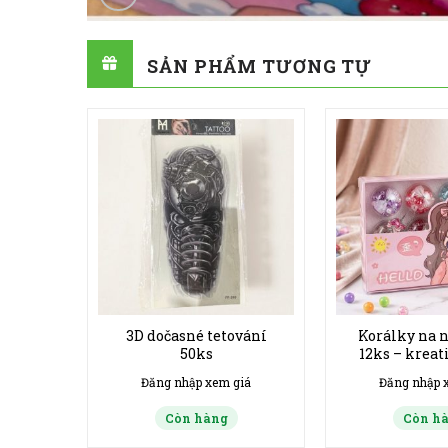
SẢN PHẨM TƯƠNG TỰ
 1.5 v
3D dočasné tetování
Korálky na 
50ks
12ks – kreat
giá
Đăng nhập xem giá
Đăng nhập 
Còn hàng
Còn h