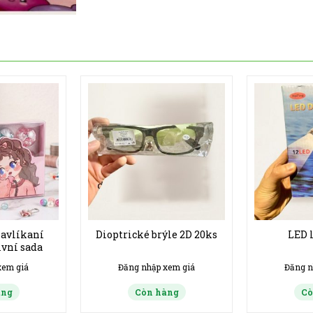
navlíkaní
Dioptrické brýle 2D 20ks
LED 
ivní sada
xem giá
Đăng nhập xem giá
Đăng n
àng
Còn hàng
Cò