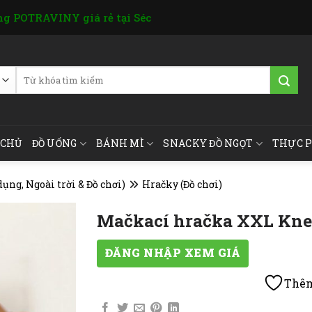
g POTRAVINY giá rẻ tại Séc
Tìm
kiếm:
 CHỦ
ĐỒ UỐNG
BÁNH MÌ
SNACKY ĐỒ NGỌT
THỰC 
ụng, Ngoài trời & Đồ chơi)
Hračky (Đồ chơi)
Mačkací hračka XXL Kne
ĐĂNG NHẬP XEM GIÁ
Thêm