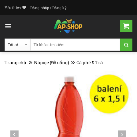
Skip
Yêu thích
Đăng nhập / Đăng ký
to
content
Tìm
kiếm:
Trang chủ
Nápoje (Đồ uống)
Cà phê & Trà