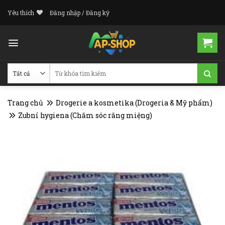
Skip
Yêu thích
Đăng nhập / Đăng ký
to
content
Tìm
kiếm:
Trang chủ
Drogerie a kosmetika (Drogeria & Mỹ phẩm)
Zubní hygiena (Chăm sóc răng miệng)