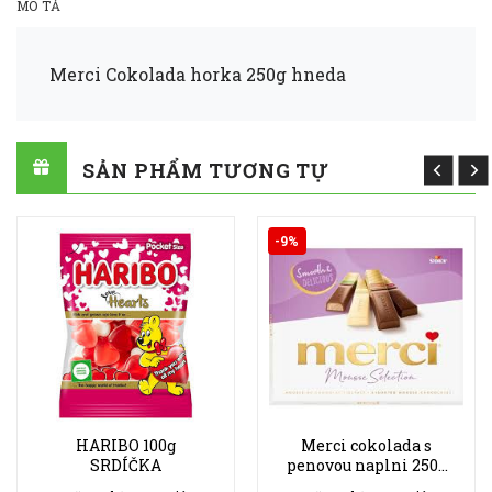
MÔ TẢ
Merci Cokolada horka 250g hneda
SẢN PHẨM TƯƠNG TỰ
-9%
HARIBO 100g
Merci cokolada s
SRDÍČKA
penovou naplni 250g
Fialova