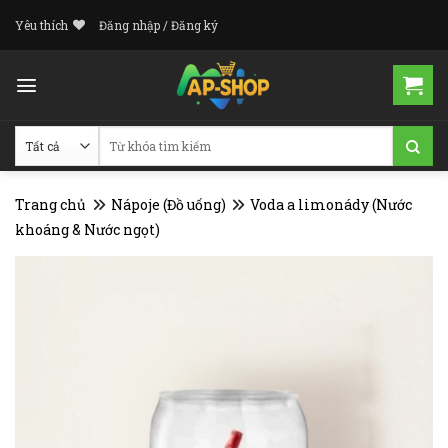
Skip
Yêu thích
Đăng nhập / Đăng ký
to
content
Tìm
kiếm:
Trang chủ
Nápoje (Đồ uống)
Voda a limonády (Nước
khoáng & Nước ngọt)