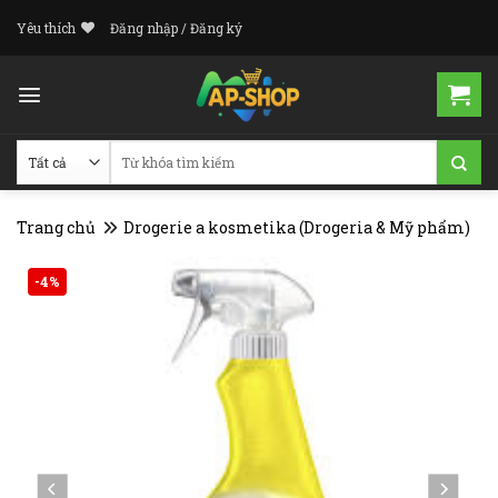
Skip
Yêu thích
Đăng nhập / Đăng ký
to
content
Tìm
kiếm:
Trang chủ
Drogerie a kosmetika (Drogeria & Mỹ phẩm)
-4%