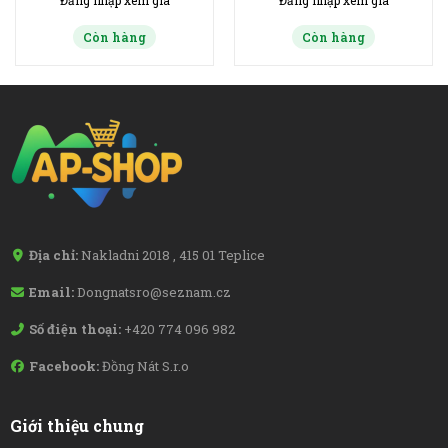
Đăng nhập xem giá
Đăng nhập xem giá
Còn hàng
Còn hàng
Địa chỉ:
Nakladni 2018 , 415 01 Teplice
Email:
Dongnatsro@seznam.cz
Số điện thoại:
+420 774 096 982
Facebook:
Đồng Nát S.r.o
Giới thiệu chung