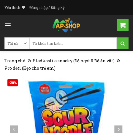
Skip
Yêu thích
Đăng nhập / Đăng ký
to
content
Tìm
kiếm:
Trang chủ
Sladkosti a snacky (Đồ ngọt & Đồ ăn vặt)
Pro děti (Kẹo cho trẻ em)
-20%