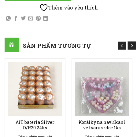
Thêm vào yêu thích
SẢN PHẨM TƯƠNG TỰ
AiT bateria Silver
Korálky na navlíkaní
D/R20 24ks
ve tvaru srdce 1ks
Đăng nhập xem giá
Đăng nhập xem giá