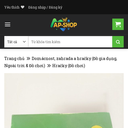
Skip
Yêu thích
Đăng nhập / Đăng ký
to
content
Tìm
kiếm:
Trang chủ
Domácnost, zahrada a hračky (Đồ gia dụng,
Ngoài trời & Đồ chơi)
Hračky (Đồ chơi)