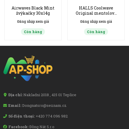
Airwaves Black Mint
HALLS Coolwave
žvýkačky 30x14g
Original mentolové
dropsy 20 x 33,5 g
Đăng nhập xem giá
Đăng nhập xem giá
Còn hàng
Còn hàng
Địa chỉ:
Nakladni 2018 , 415 01 Teplice
Email:
Dongnatsro@seznam.cz
Số điện thoại:
+420 774 096 982
Facebook:
Đồng Nát S.r.o