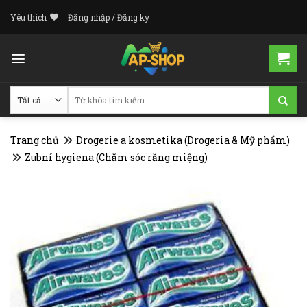
Skip
Yêu thích
Đăng nhập / Đăng ký
to
content
Tìm
kiếm:
Trang chủ
Drogerie a kosmetika (Drogeria & Mỹ phẩm)
Zubní hygiena (Chăm sóc răng miệng)