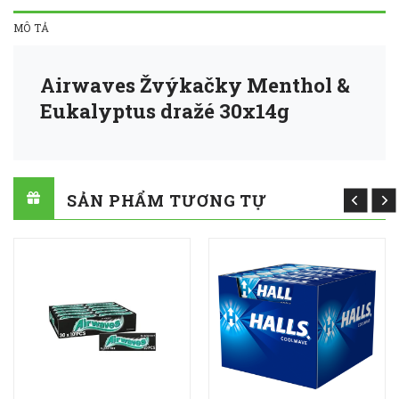
MÔ TẢ
Airwaves Žvýkačky Menthol &
Eukalyptus dražé 30x14g
SẢN PHẨM TƯƠNG TỰ