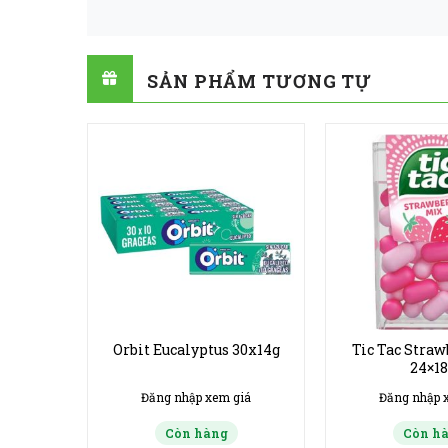
SẢN PHẨM TƯƠNG TỰ
emon
Orbit Eucalyptus 30x14g
Tic Tac Stra
5 g
24×18
giá
Đăng nhập xem giá
Đăng nhập 
Còn hàng
Còn h