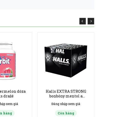
termelon dóza
Halls EXTRA STRONG
s dražé
bonbóny mentol a
eukalyptus karton 20 x
hập xem giá
Đăng nhập xem giá
33,5g
n hàng
Còn hàng