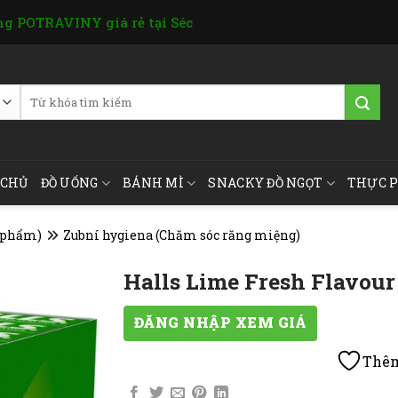
g POTRAVINY giá rẻ tại Séc
Tìm
kiếm:
 CHỦ
ĐỒ UỐNG
BÁNH MÌ
SNACKY ĐỒ NGỌT
THỰC 
ỹ phẩm)
Zubní hygiena (Chăm sóc răng miệng)
Halls Lime Fresh Flavour
ĐĂNG NHẬP XEM GIÁ
Thêm