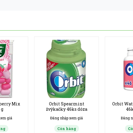
wberry Mix
Orbit Spearmint
Orbit Wa
 g
žvýkačky 46ks dóza
46k
xem giá
Đăng nhập xem giá
Đăng n
àng
Còn hàng
Cò