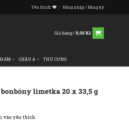
Yêu thích
Đăng nhập / Đăng ký
Giỏ hàng /
0,00
Kč
[fibosearch]
PHẨM
CHÂU Á
THÚ CƯNG
 bonbóny limetka 20 x 33,5 g
 vào yêu thích