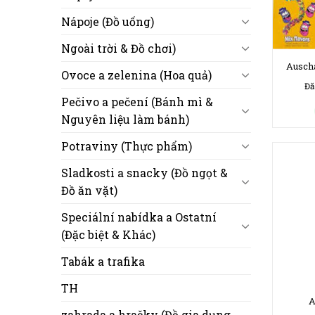
Nápoje (Đồ uống)
Ngoài trời & Đồ chơi)
Ausch
Ovoce a zelenina (Hoa quả)
Đă
Pečivo a pečení (Bánh mì &
Nguyên liệu làm bánh)
Potraviny (Thực phẩm)
Sladkosti a snacky (Đồ ngọt &
Đồ ăn vặt)
Speciální nabídka a Ostatní
(Đặc biệt & Khác)
Tabák a trafika
TH
A
zahrada a hračky (Đồ gia dụng