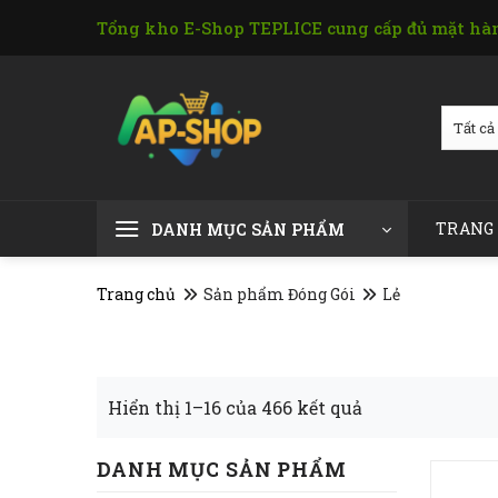
Skip
Tổng kho E-Shop TEPLICE cung cấp đủ mặt hàn
to
content
TRANG
DANH MỤC SẢN PHẨM
Trang chủ
Sản phẩm Đóng Gói
Lẻ
Hiển thị 1–16 của 466 kết quả
DANH MỤC SẢN PHẨM