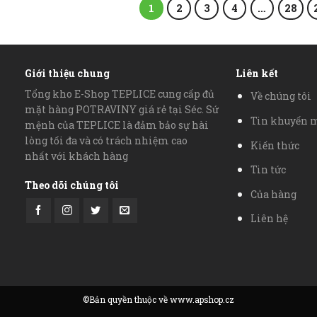
1
2
3
4
…
28
Giới thiệu chung
Liên kết
Tổng kho E-Shop TEPLICE cung cấp đủ
Về chúng tôi
mặt hàng POTRAVINY giá rẻ tại Séc. Sứ
Tin khuyến 
mệnh của TEPLICE là đảm bảo sự hài
lòng tối đa và có trách nhiệm cao
Kiến thức
nhất với khách hàng
Tin tức
Theo dõi chúng tôi
Của hàng
Liên hệ
©Bản quyền thuộc về www.apshop.cz