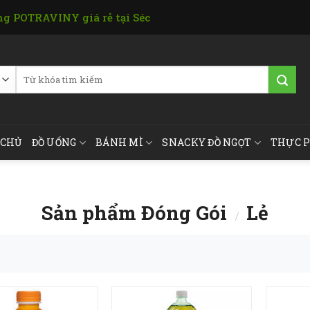
g POTRAVINY giá rẻ tại Séc
Tìm
kiếm:
 CHỦ
ĐỒ UỐNG
BÁNH MÌ
SNACKY ĐỒ NGỌT
THỰC 
Sản phẩm Đóng Gói
Lẻ
/