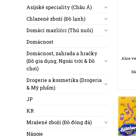
Asijské speciality (Châu Á)
Chlazené zboží (Đồ lạnh)
Domácí mazlíčci (Thú nuôi)
Domácnost
Domácnost, zahrada a hračky
Aloe v
(Đồ gia dụng, Ngoài trời & Đồ
chơi)
Đă
Drogerie a kosmetika (Drogeria
& Mỹ phẩm)
JP
KR
Mražené zboží (Đồ đóng đá)
Nápoje