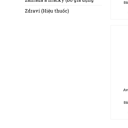
Đă
Zdraví (Hiệu thuốc)
Av
Đă