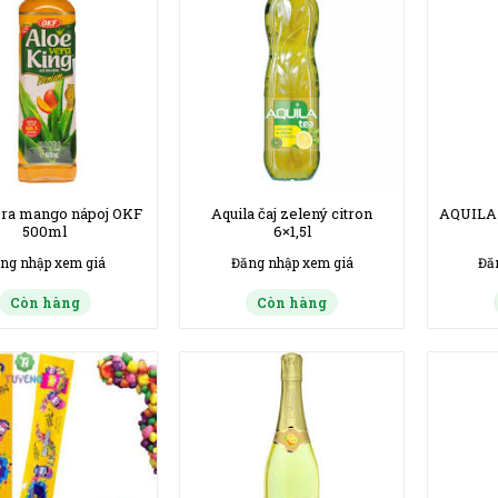
era mango nápoj OKF
Aquila čaj zelený citron
AQUILA 
500ml
6×1,5l
ng nhập xem giá
Đăng nhập xem giá
Đă
Còn hàng
Còn hàng