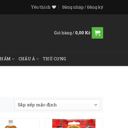
Yêu thích
Đăng nhập / Đăng ký
Giỏ hàng /
0,00
Kč
[fibosearch]
PHẨM
CHÂU Á
THÚ CƯNG