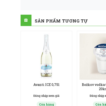
SẢN PHẨM TƯƠNG TỰ
75l
Avanti ICE 0,75l
Božkov vodka 
20k
giá
Đăng nhập xem giá
Đăng nhập 
Còn hàng
Còn h