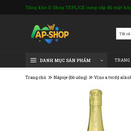
Skip
Tổng kho E-Shop TEPLICE cung cấp đủ mặt hàn
to
content
TRANG
DANH MỤC SẢN PHẨM
Trang chủ
Nápoje (Đồ uống)
Víno a tvrdý alko