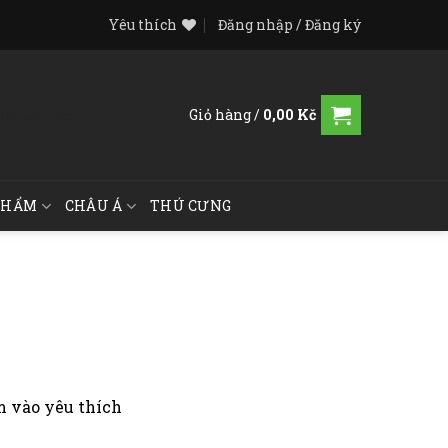
Yêu thích
Đăng nhập / Đăng ký
Giỏ hàng /
0,00
Kč
[fibosearch]
PHẨM
CHÂU Á
THÚ CƯNG
 vào yêu thích