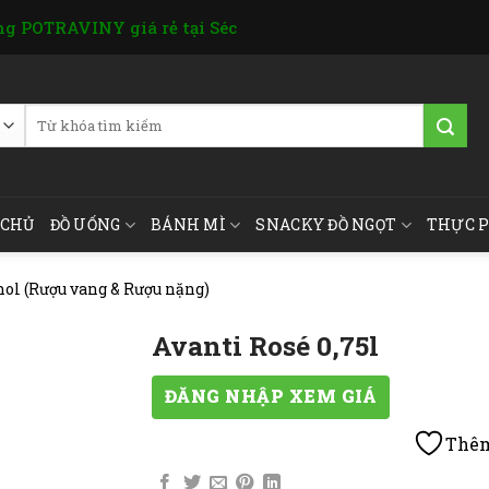
g POTRAVINY giá rẻ tại Séc
Tìm
kiếm:
 CHỦ
ĐỒ UỐNG
BÁNH MÌ
SNACKY ĐỒ NGỌT
THỰC 
hol (Rượu vang & Rượu nặng)
Avanti Rosé 0,75l
ĐĂNG NHẬP XEM GIÁ
Thêm