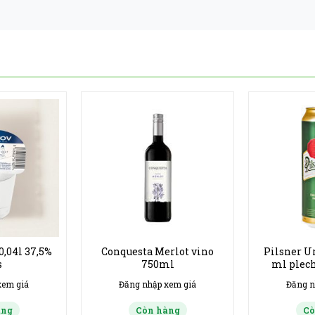
0,04l 37,5%
Conquesta Merlot vino
Pilsner Ur
s
750ml
ml plech
han
xem giá
Đăng nhập xem giá
Đăng n
àng
Còn hàng
Cò