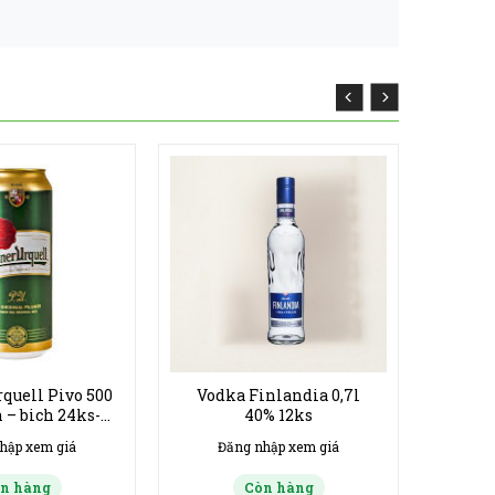
quell Pivo 500
Vodka Finlandia 0,7l
 – bich 24ks-
40% 12ks
 11/2026
hập xem giá
Đăng nhập xem giá
n hàng
Còn hàng