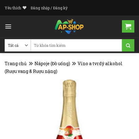
Skip
Yêu thích
Đăng nhập / Đăng ký
to
content
Tìm
kiếm:
Trang chủ
Nápoje (Đồ uống)
Víno a tvrdý alkohol
(Rượu vang & Rượu nặng)