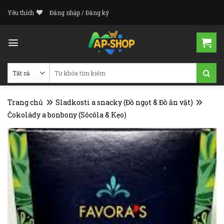
Skip
Yêu thích
Đăng nhập / Đăng ký
to
content
Tìm
kiếm:
Trang chủ
Sladkosti a snacky (Đồ ngọt & Đồ ăn vặt)
Čokolády a bonbony (Sôcôla & Kẹo)