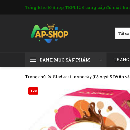
Skip
Tổng kho E-Shop TEPLICE cung cấp đủ mặt hàn
to
content
TRANG
DANH MỤC SẢN PHẨM
Trang chủ
Sladkosti a snacky (Đồ ngọt & Đồ ăn vặ
-12%