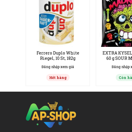
ffee
Ferrero Duplo White
EXTRA KYSEL
 hạn
Riegel, 10 St, 182g
60 g SOUR 
giá
Đăng nhập xem giá
Đăng nhập 
Hết hàng
Còn h