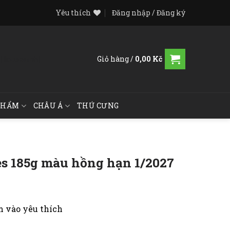
Yêu thích
Đăng nhập / Đăng ký
Giỏ hàng /
0,00
Kč
[fibosearch]
PHẨM
CHÂU Á
THÚ CƯNG
es 185g màu hồng hạn 1/2027
 vào yêu thích