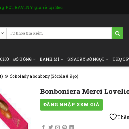
g POTRAVINY giá rẻ tại Séc
Tìm
kiếm:
 CHỦ
ĐỒ UỐNG
BÁNH MÌ
SNACKY ĐỒ NGỌT
THỰC 
t)
Čokolády a bonbony (Sôcôla & Kẹo)
Bonboniera Merci Loveli
ĐĂNG NHẬP XEM GIÁ
Thêm