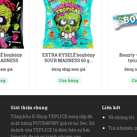
É bonbóny
EXTRA KYSELÉ bonbóny
Bounty 
MADNESS
SOUR MADNESS 60 g –
tyči
TROPICAL
xem giá
Đăng nhập xem giá
Đăng n
àng
Còn hàng
Cò
Giới thiệu chung
Liên kết
Tổng kho E-Shop TEPLICE cung cấp đủ
Về chúng tôi
mặt hàng POTRAVINY giá rẻ tại Séc. Sứ
Tin khuyến 
mệnh của TEPLICE là đảm bảo sự hài
lòng tối đa và có trách nhiệm cao