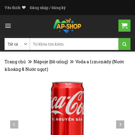
Skip
Yêu thích
Đăng nhập / Đăng ký
to
content
Tìm
kiếm:
Trang chủ
Nápoje (Đồ uống)
Voda a limonády (Nước
khoáng & Nước ngọt)