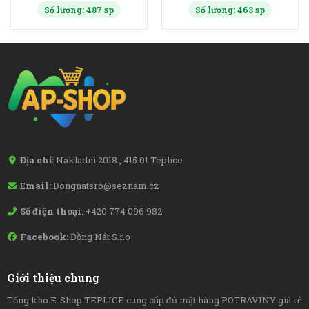
Số lượng: 487 sp
Số lượng: 463 sp
Địa chỉ:
Nakladni 2018 , 415 01 Teplice
Email:
Dongnatsro@seznam.cz
Số điện thoại:
+420 774 096 982
Facebook:
Đồng Nát S.r.o
Giới thiệu chung
Tổng kho E-Shop TEPLICE cung cấp đủ mặt hàng POTRAVINY giá rẻ