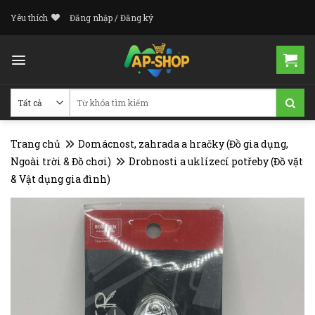
Skip
Yêu thích
Đăng nhập / Đăng ký
to
content
Tìm
kiếm:
Trang chủ
Domácnost, zahrada a hračky (Đồ gia dụng,
Ngoài trời & Đồ chơi)
Drobnosti a uklízecí potřeby (Đồ vặt
& Vật dụng gia đình)