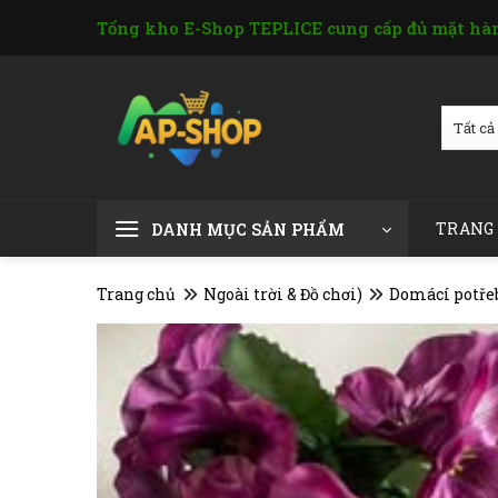
Skip
Tổng kho E-Shop TEPLICE cung cấp đủ mặt hàn
to
content
TRANG
DANH MỤC SẢN PHẨM
Trang chủ
Ngoài trời & Đồ chơi)
Domácí potřeb