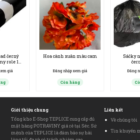
pad černý
Hoa cành xuân màu cam
Sáčky n
my role 15
čer
c To Đại
xem giá
Đăng nhập xem giá
Đăng n
àng
Còn hàng
Cò
Giới thiệu chung
Liên kết
Tổng kho E-Shop TEPLICE cung cấp đủ
Về chúng tôi
mặt hàng POTRAVINY giá rẻ tại Séc. Sứ
Tin khuyến 
mệnh của TEPLICE là đảm bảo sự hài
lòng tối đa và có trách nhiệm cao