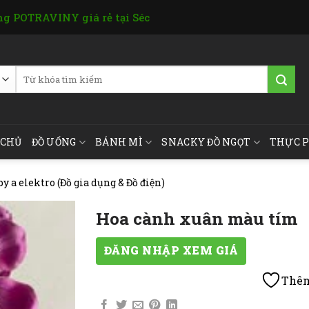
g POTRAVINY giá rẻ tại Séc
Tìm
kiếm:
 CHỦ
ĐỒ UỐNG
BÁNH MÌ
SNACKY ĐỒ NGỌT
THỰC 
y a elektro (Đồ gia dụng & Đồ điện)
Hoa cành xuân màu tím
ĐĂNG NHẬP XEM GIÁ
Thêm