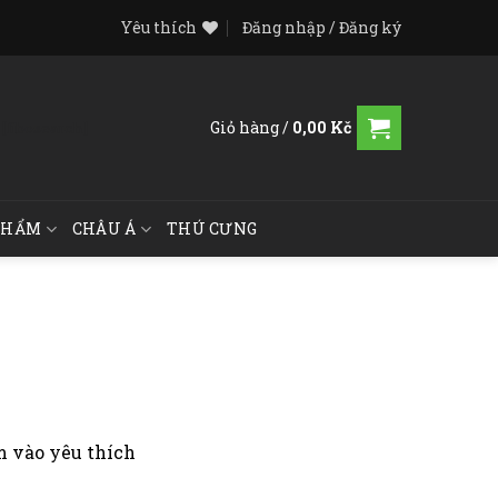
Yêu thích
Đăng nhập / Đăng ký
Giỏ hàng /
0,00
Kč
[fibosearch]
PHẨM
CHÂU Á
THÚ CƯNG
 vào yêu thích