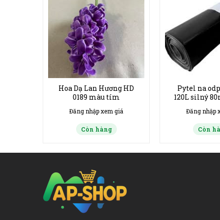
m to
Hoa Dạ Lan Hương HD
Pytel na od
àng
0189 màu tím
120L silný 80
ks – Túi Rá
giá
Đăng nhập xem giá
Đăng nhập 
Còn hàng
Còn h