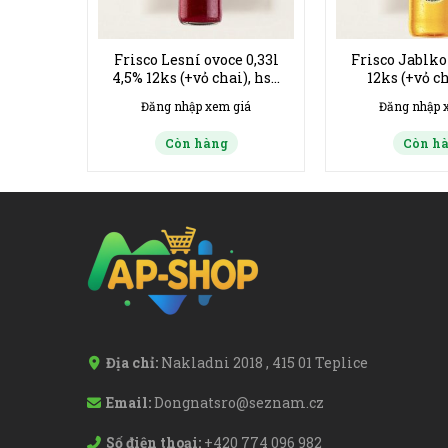
Mojito
Frisco Lesní ovoce 0,33l
Frisco Jablko 
ỏ chai),
4,5% 12ks (+vỏ chai), hsd
12ks (+vỏ ch
02/2027
02/20
giá
Đăng nhập xem giá
Đăng nhập 
Còn hàng
Còn h
Địa chỉ:
Nakladni 2018 , 415 01 Teplice
Email:
Dongnatsro@seznam.cz
Số điện thoại:
+420 774 096 982