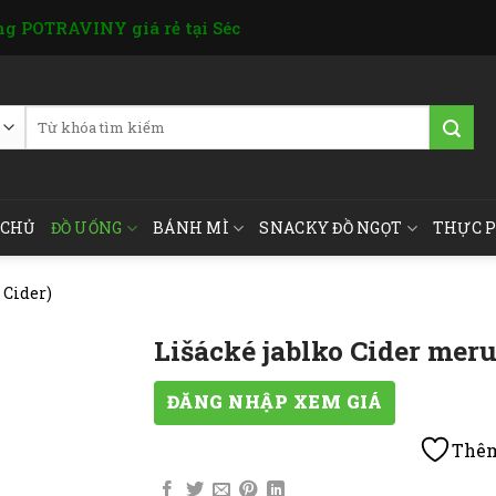
g POTRAVINY giá rẻ tại Séc
Tìm
kiếm:
 CHỦ
ĐỒ UỐNG
BÁNH MÌ
SNACKY ĐỒ NGỌT
THỰC 
& Cider)
Lišácké jablko Cider meru
ĐĂNG NHẬP XEM GIÁ
Thêm