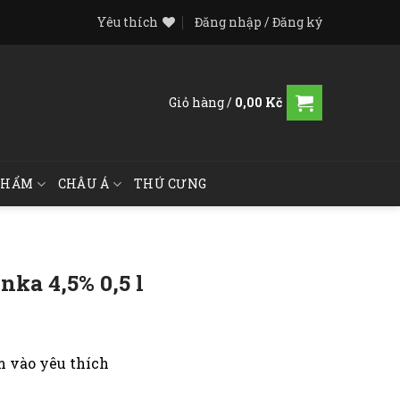
Yêu thích
Đăng nhập / Đăng ký
Giỏ hàng /
0,00
Kč
[fibosearch]
PHẨM
CHÂU Á
THÚ CƯNG
nka 4,5% 0,5 l
 vào yêu thích