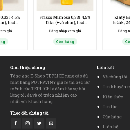
0,33l 4,5%
Frisco Mimosa 0,33l 4,5%
Zlatý B
ai), hsd
12ks (+vỏ chai), hsd
ležák, 2
27
02/2027
xem giá
Đăng nhập xem giá
Đăng n
àng
Còn hàng
Cò
Giới thiệu chung
Liên kết
Tổng kho E-Shop TEPLICE cung cấp đủ
Về chúng tôi
mặt hàng POTRAVINY giá rẻ tại Séc. Sứ
Tin khuyến 
mệnh của TEPLICE là đảm bảo sự hài
lòng tối đa và có trách nhiệm cao
Kiến thức
nhất với khách hàng
Tin tức
Theo dõi chúng tôi
Của hàng
Liên hệ