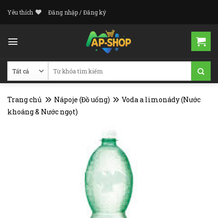
Skip
Yêu thích
Đăng nhập / Đăng ký
to
content
Tìm
kiếm:
Trang chủ
Nápoje (Đồ uống)
Voda a limonády (Nước
khoáng & Nước ngọt)