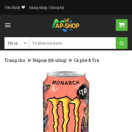
Skip
Yêu thích
Đăng nhập / Đăng ký
to
content
Tìm
kiếm:
Trang chủ
Nápoje (Đồ uống)
Cà phê & Trà