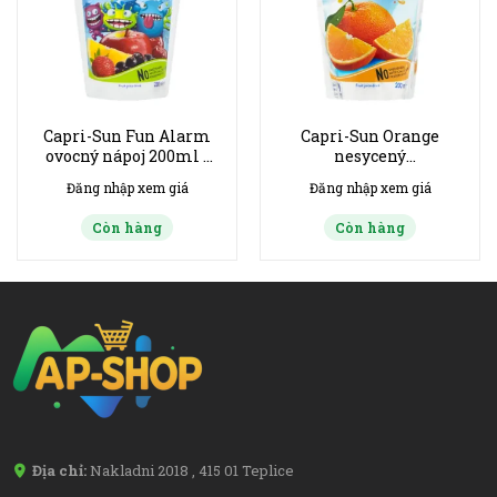
Capri-Sun Fun Alarm
Capri-Sun Orange
ovocný nápoj 200ml -
nesycený
han 7/2027
nealkoholický ovocný
Đăng nhập xem giá
Đăng nhập xem giá
nápoj 200ml-han
18/7/2027
Còn hàng
Còn hàng
Địa chỉ:
Nakladni 2018 , 415 01 Teplice