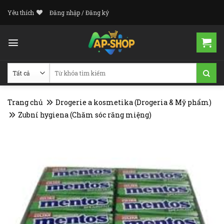
Skip
Yêu thích
Đăng nhập / Đăng ký
to
content
Tìm
kiếm:
Trang chủ
Drogerie a kosmetika (Drogeria & Mỹ phẩm)
Zubní hygiena (Chăm sóc răng miệng)