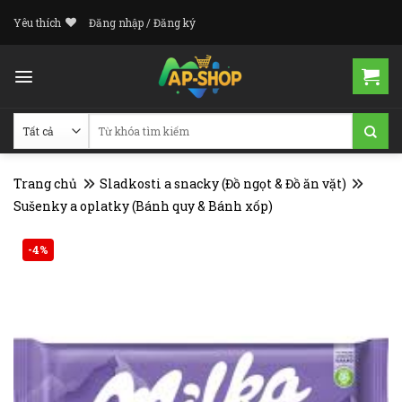
Skip
Yêu thích
Đăng nhập / Đăng ký
to
content
Tìm
kiếm:
Trang chủ
Sladkosti a snacky (Đồ ngọt & Đồ ăn vặt)
Sušenky a oplatky (Bánh quy & Bánh xốp)
-4%