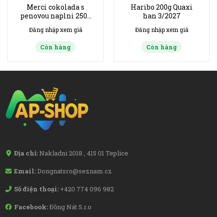
Merci cokolada s
Haribo 200g Quaxi
penovou naplni 250g
han 3/2027
Fialova
Đăng nhập xem giá
Đăng nhập xem giá
Còn hàng
Còn hàng
Địa chỉ:
Nakladni 2018 , 415 01 Teplice
Email:
Dongnatsro@seznam.cz
Số điện thoại:
+420 774 096 982
Facebook:
Đồng Nát S.r.o