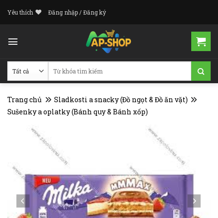
Skip
Yêu thích
Đăng nhập / Đăng ký
to
content
Tìm
kiếm:
Trang chủ
Sladkosti a snacky (Đồ ngọt & Đồ ăn vặt)
Sušenky a oplatky (Bánh quy & Bánh xốp)