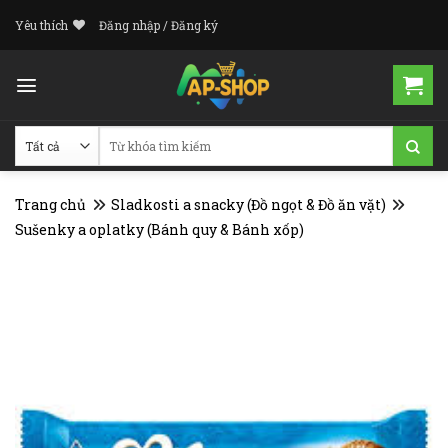
Skip
Yêu thích
Đăng nhập / Đăng ký
to
content
Tìm
kiếm:
Trang chủ
Sladkosti a snacky (Đồ ngọt & Đồ ăn vặt)
Sušenky a oplatky (Bánh quy & Bánh xốp)