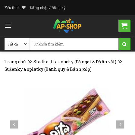
Skip
Yêu thích
Đăng nhập / Đăng ký
to
content
Tìm
kiếm:
Trang chủ
Sladkosti a snacky (Đồ ngọt & Đồ ăn vặt)
Sušenky a oplatky (Bánh quy & Bánh xốp)