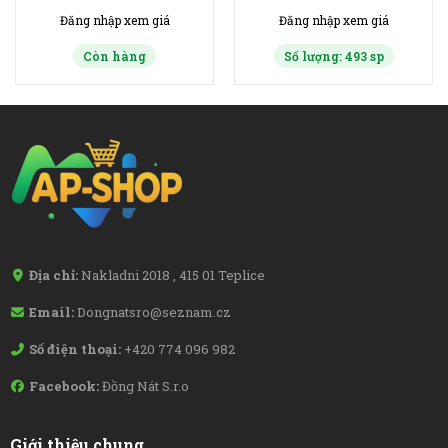
24ks
Đăng nhập xem giá
Đăng nhập xem giá
Còn hàng
Số lượng: 493 sp
Địa chỉ:
Nakladni 2018 , 415 01 Teplice
Email:
Dongnatsro@seznam.cz
Số điện thoại:
+420 774 096 982
Facebook:
Đồng Nát S.r.o
Giới thiệu chung