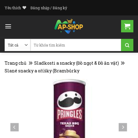
Skip
Yêu thích
Đăng nhập / Đăng ký
to
content
Tìm
kiếm:
Trang chủ
Sladkosti a snacky (Đồ ngọt & Đồ ăn vặt)
Slané snacky a oříšky (Brambůrky