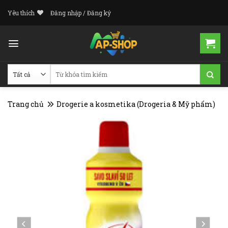
Skip
Yêu thích
Đăng nhập / Đăng ký
to
content
Tìm
kiếm:
Trang chủ
Drogerie a kosmetika (Drogeria & Mỹ phẩm)