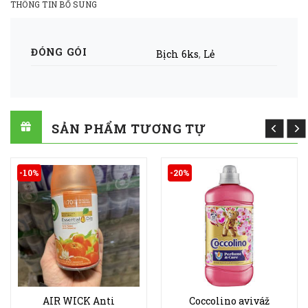
THÔNG TIN BỔ SUNG
ĐÓNG GÓI
Bịch 6ks
,
Lẻ
SẢN PHẨM TƯƠNG TỰ
-10%
-20%
AIR WICK Anti
Coccolino aviváž