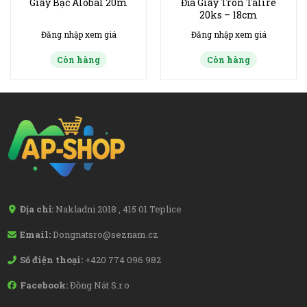
Giấy Bạc Alobal 20m
Đĩa Giấy Tròn Talire
20ks – 18cm
Đăng nhập xem giá
Đăng nhập xem giá
Còn hàng
Còn hàng
Địa chỉ:
Nakladni 2018 , 415 01 Teplice
Email:
Dongnatsro@seznam.cz
Số điện thoại:
+420 774 096 982
Facebook:
Đồng Nát S.r.o