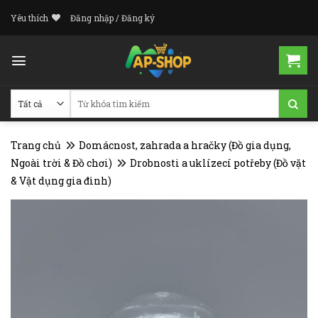
Skip
Yêu thích
Đăng nhập / Đăng ký
to
content
Tìm
kiếm:
Trang chủ
Domácnost, zahrada a hračky (Đồ gia dụng,
Ngoài trời & Đồ chơi)
Drobnosti a uklízecí potřeby (Đồ vặt
& Vật dụng gia đình)