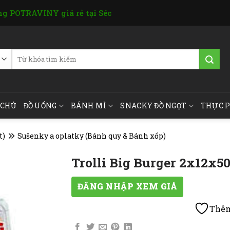
g POTRAVINY giá rẻ tại Séc
Tìm
kiếm:
 CHỦ
ĐỒ UỐNG
BÁNH MÌ
SNACKY ĐỒ NGỌT
THỰC 
t)
Sušenky a oplatky (Bánh quy & Bánh xốp)
Trolli Big Burger 2x12x5
ĐĂNG NHẬP XEM GIÁ
Thêm