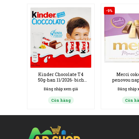
-9%
 balla
Kinder Chocolate T4
Merci cok
50g-han 11/2026- bich
penovou nap
20ks
Fialo
giá
Đăng nhập xem giá
Đăng nhập 
Còn hàng
Còn h