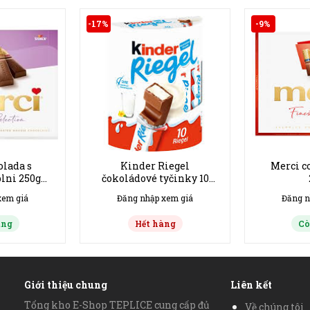
-17%
-9%
olada s
Kinder Riegel
Merci c
lni 250g
čokoládové tyčinky 10
va
ks, 210g
xem giá
Đăng nhập xem giá
Đăng n
àng
Hết hàng
Cò
Giới thiệu chung
Liên kết
Tổng kho E-Shop TEPLICE cung cấp đủ
Về chúng tôi