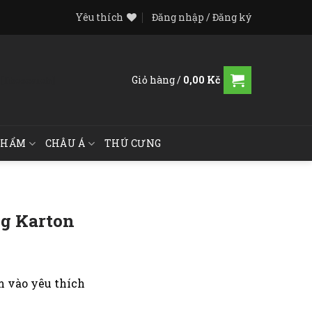
Yêu thích
Đăng nhập / Đăng ký
Giỏ hàng /
0,00
Kč
[fibosearch]
PHẨM
CHÂU Á
THÚ CƯNG
0g Karton
 vào yêu thích