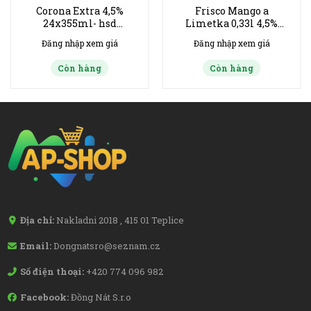
Corona Extra 4,5%
Frisco Mango a
24x355ml- hsd
Limetka 0,33l 4,5%
10/2026
12ks (+vỏ chai), hsd
Đăng nhập xem giá
Đăng nhập xem giá
02/2027
Còn hàng
Còn hàng
Địa chỉ:
Nakladni 2018 , 415 01 Teplice
Email:
Dongnatsro@seznam.cz
Số điện thoại:
+420 774 096 982
Facebook:
Đồng Nát S.r.o