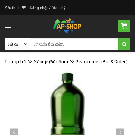
Skip
Yêu thích
Đăng nhập / Đăng ký
to
content
Tìm
kiếm:
Trang chủ
Nápoje (Đồ uống)
Pivo a cider (Bia & Cider)